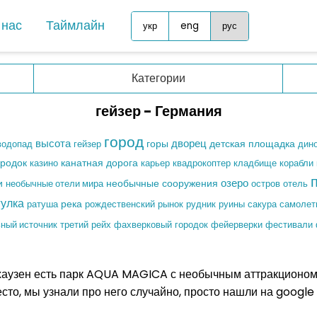
 нас
Таймлайн
укр
eng
рус
Норвегия
Азия
Категории
Польша
Грузия
гейзер - Германия
Португалия
Иорда
Румыния
город
высота
дворец
горы
детская площадка
водопад
Китай
дин
гейзер
Сан-Марино
ородок
канатная дорога
казино
карьер
квадрокоптер
кладбище
корабли
Малай
Северная Македония
необычные сооружения
озеро
и
необычные отели мира
остров
отель
ОАЭ
гулка
река
ратуша
рождественский рынок
руины
сакура
рудник
самолет
Словакия
Синга
ный источник
третий рейх
фахверковый городок
фейерверки
фестивали
Словения
Шри-Л
Турция
Африк
аузен есть парк AQUA MAGICA с необычным аттракционом. 
Украина
есто, мы узнали про него случайно, просто нашли на goog
Маври
Финляндия