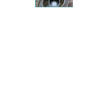
Кипр
Латвия
Литва
Люксембур
Мальта
Монако
Нидерлан