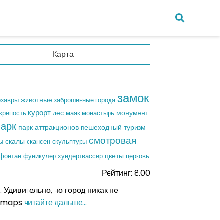
Карта
ния
замок
животные
озавры
заброшенные города
курорт
крепость
лес
маяк
монастырь
монумент
зия
парк
пешеходный туризм
парк аттракционов
смотровая
скалы
скульптуры
ы
скансен
пур
фуникулер
хундертвассер
цветы
церковь
фонтан
анка
Рейтинг: 8.00
а
Удивительно, но город никак не
le maps
читайте дальше...
кий