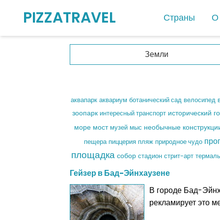
PIZZATRAVEL
Страны
О
Европа
Земли
Австрия
Албания
аквариум
ботанический сад
Андорра
аквапарк
велосипед
зоопарк
интересный транспорт
исторический г
Бельгия
море
мост
музей
необычные конструкци
мыс
Ватикан
про
пещера
пляж
пиццерия
природное чудо
Германия
площадка
собор
стадион
стрит-арт
термаль
Греция
Гейзер в Бад-Эйнхаузене
Дания
В городе Бад-Эйнх
Испания
рекламирует это м
Италия