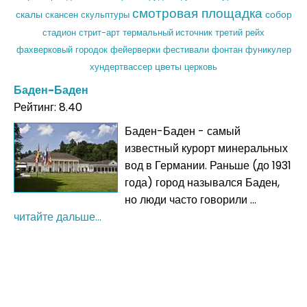
смотровая площадка
скалы
скульптуры
собор
скансен
стадион
стрит-арт
термальный источник
третий рейх
фахверковый городок
фейерверки
фуникулер
фестивали
фонтан
хундертвассер
цветы
церковь
Баден-Баден
Рейтинг: 8.40
Баден-Баден - самый
известный курорт минеральных
вод в Германии. Раньше (до 1931
года) город назывался Баден,
но люди часто говорили ...
читайте дальше...