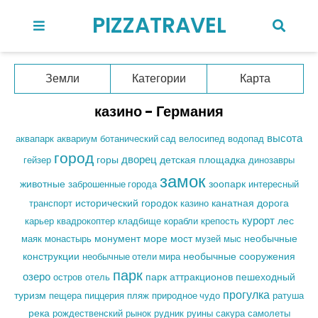
PIZZATRAVEL
Земли
Категории
Карта
казино - Германия
высота
аквариум
ботанический сад
водопад
аквапарк
велосипед
город
дворец
горы
детская площадка
динозавры
гейзер
замок
животные
зоопарк
интересный
заброшенные города
транспорт
исторический городок
канатная дорога
казино
курорт
крепость
лес
карьер
квадрокоптер
кладбище
корабли
маяк
монастырь
монумент
море
мост
музей
необычные
мыс
необычные сооружения
конструкции
необычные отели мира
парк
озеро
пешеходный
остров
отель
парк аттракционов
прогулка
туризм
пещера
пляж
ратуша
пиццерия
природное чудо
река
рождественский рынок
руины
сакура
рудник
самолеты