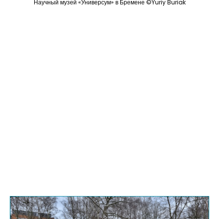
Научный музей «Универсум» в Бремене ©Yuriy Buriak