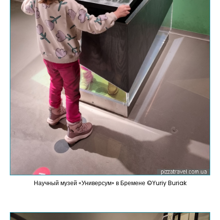
Научный музей «Универсум» в Бремене ©Yuriy Buriak