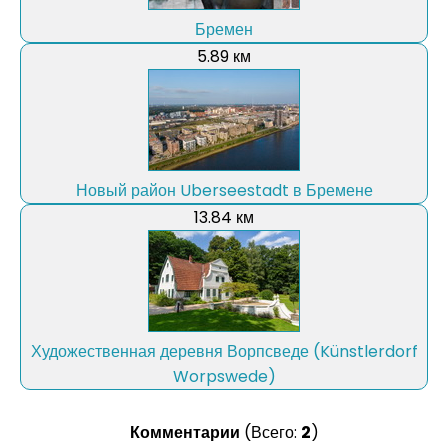
Бремен
5.89 км
Новый район Uberseestadt в Бремене
13.84 км
Художественная деревня Ворпсведе (Künstlerdorf
Worpswede)
Комментарии
(Всего:
2
)