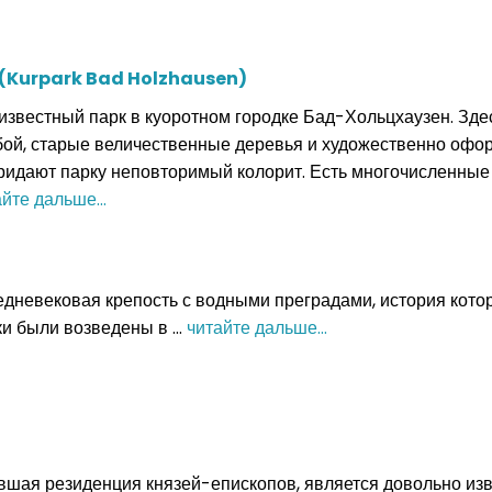
 (Kurpark Bad Holzhausen)
звестный парк в куоротном городке Бад-Хольцхаузен. Зде
ой, старые величественные деревья и художественно офор
ридают парку неповторимый колорит. Есть многочисленные 
йте дальше...
едневековая крепость с водными преградами, история котор
и были возведены в ...
читайте дальше...
вшая резиденция князей-епископов, является довольно из