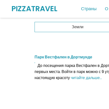
PIZZATRAVEL
Страны
О
Европа
Земли
Австрия
Албания
Андорра
Парк Вестфален в Дортмунде
Бельгия
До посещения парка Вестфален в Дор
Ватикан
первых места. Войти в парк можно с 9 ут
Германия
настоящую красоту
читайте дальше...
Греция
Дания
Испания
Италия