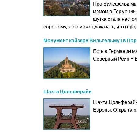
Про Билефельд мы у
мэмом в Германии. 
шутка стала насто
евро тому, кто сможет доказать, что гор
Монумент кайзеру Вильгельму I в По
Есть в Германии м
Северный Рейн – Ве
Шахта Цольферайн
Шахта Цольферайн 
Европы. Открыта он