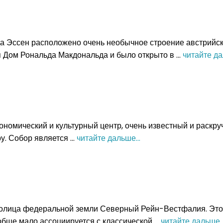
Танза
Франция
Южная
Хорватия
Черногория
Перу
да Эссен расположено очень необычное строение австрийск
Чехия
 Дом Рональда Макдональда и было открыто в ...
читайте да
Чили
г
Швейцария
Эквад
Швеция
Эстония
ды
ономический и культурный центр, очень известный и раскру
. Собор является ...
читайте дальше...
лица федеральной земли Северный Рейн-Вестфалия. Этот 
бще мало ассоциируется с классической ...
читайте дальше..