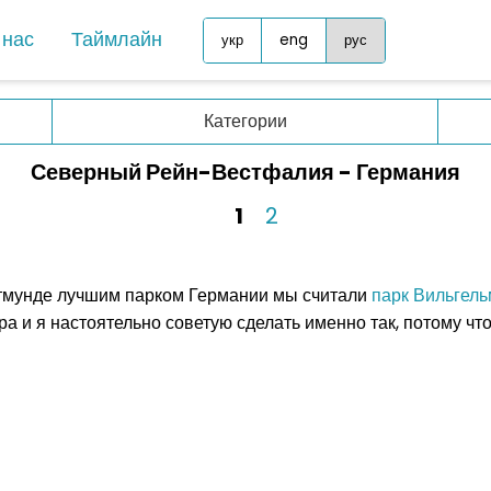
 нас
Таймлайн
укр
eng
рус
Норвегия
Азия
Категории
Польша
Грузия
Северный Рейн-Вестфалия - Германия
Португалия
Иорда
Румыния
1
2
Китай
Сан-Марино
Малай
Северная Македония
тмунде лучшим парком Германии мы считали
парк Вильгель
ОАЭ
Словакия
ра и я настоятельно советую сделать именно так, потому чт
Синга
Словения
Шри-Л
Турция
Африк
Украина
Маври
Финляндия