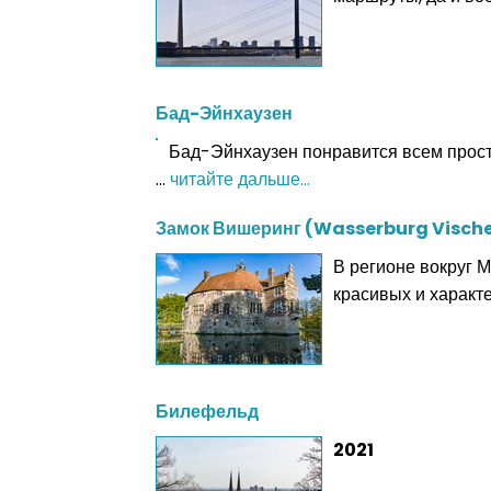
Бад-Эйнхаузен
Бад-Эйнхаузен понравится всем просто
...
читайте дальше...
Замок Вишеринг (Wasserburg Vische
В регионе вокруг 
красивых и харак
Билефельд
2021