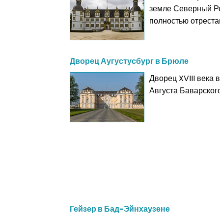
земле Северный Ре
полностью отреста
Дворец Аугустусбург в Брюле
Дворец XVIII века
Августа Баварског
Гейзер в Бад-Эйнхаузене