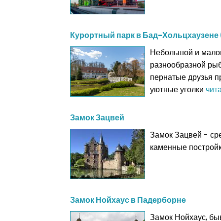
Курортный парк в Бад-Хольцхаузене
Небольшой и малои
разнообразной рыб
пернатые друзья п
уютные уголки
чита
Замок Зацвей
Замок Зацвей - ср
каменные постройк
Замок Нойхаус в Падерборне
Замок Нойхаус, бы