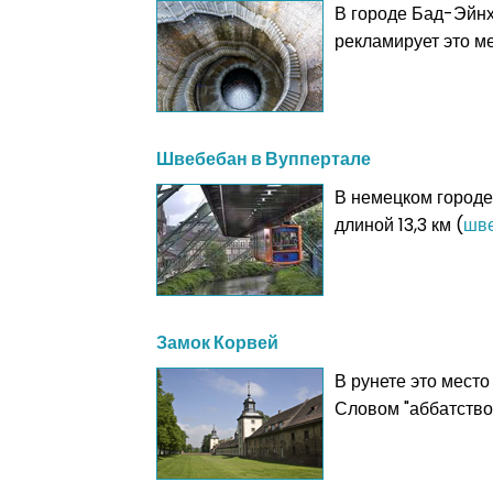
В городе Бад-Эйнх
рекламирует это м
Швебебан в Вуппертале
В немецком городе
длиной 13,3 км (
шв
Замок Корвей
В рунете это место
Словом "аббатство"