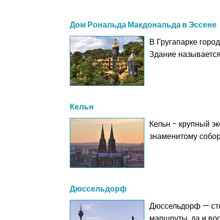
Кипр
Дом Рональда Макдональда в Эссене
Латвия
В Гругапарке горо
Литва
Здание называется
Люксембур
Мальта
Монако
Кельн
Нидерлан
Кельн - крупный эк
знаменитому собору
Дюссельдорф
Дюссельдорф — сто
маршруты, да и воо