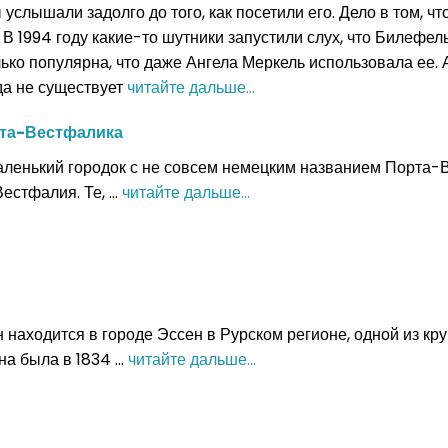
слышали задолго до того, как посетили его. Дело в том, ч
В 1994 году какие-то шутники запустили слух, что Билефель
лько популярна, что даже Ангела Меркель использовала ее.
ода не существует
читайте дальше...
рта-Вестфалика
аленький городок с не совсем немецким названием Порта-В
стфалия. Те, ...
читайте дальше...
находится в городе Эссен в Рурском регионе, одной из кр
а была в 1834 ...
читайте дальше...