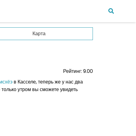
Карта
ния
Рейтинг: 9.00
зия
мсхёэ
в Касселе, теперь же у нас два
о только утром вы сможете увидеть
пур
анка
а
кий