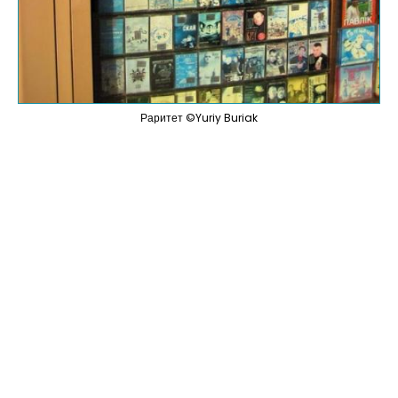
Раритет ©Yuriy Buriak