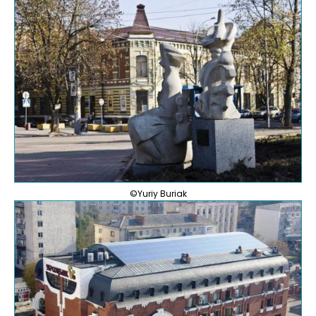
©Yuriy Buriak