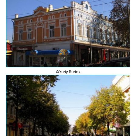
©Yuriy Buriak