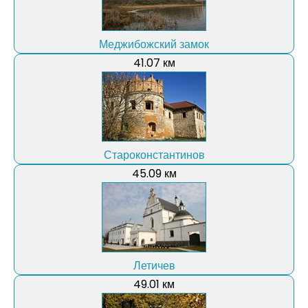
Меджибожский замок
41.07 км
Староконстантинов
45.09 км
Летичев
49.01 км