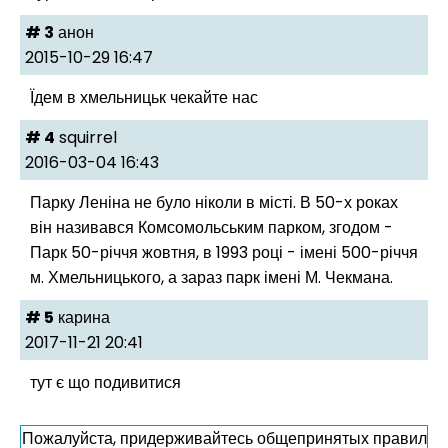
# 3
анон
2015-10-29 16:47
Їдем в хмельницьк чекайте нас
# 4
squirrel
2016-03-04 16:43
Парку Леніна не було ніколи в місті. В 50-х роках
він називався Комсомольським парком, згодом -
Парк 50-річчя жовтня, в 1993 році - імені 500-річчя
м. Хмельницького, а зараз парк імені М. Чекмана.
# 5
карина
2017-11-21 20:41
тут є що подивитися
Пожалуйста, придерживайтесь общепринятых правил